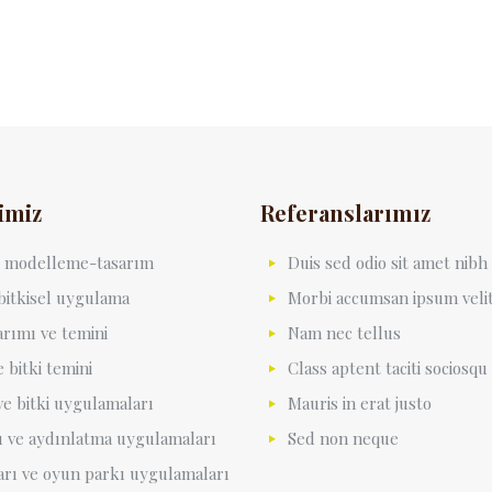
imiz
Referanslarımız
3d modelleme-tasarım
Duis sed odio sit amet nibh
 bitkisel uygulama
Morbi accumsan ipsum veli
arımı ve temini
Nam nec tellus
 bitki temini
Class aptent taciti sociosqu
ve bitki uygulamaları
Mauris in erat justo
 ve aydınlatma uygulamaları
Sed non neque
arı ve oyun parkı uygulamaları