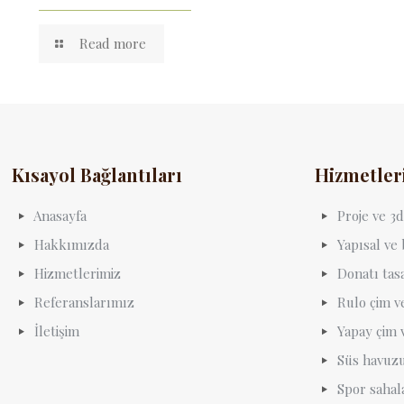
Read more
Kısayol Bağlantıları
Hizmetler
Anasayfa
Proje ve 
Hakkımızda
Yapısal ve
Hizmetlerimiz
Donatı tas
Referanslarımız
Rulo çim ve
İletişim
Yapay çim 
Süs havuzu
Spor sahal