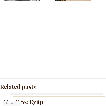
Related posts
MonReve Eyüp
1 Mayıs 2014